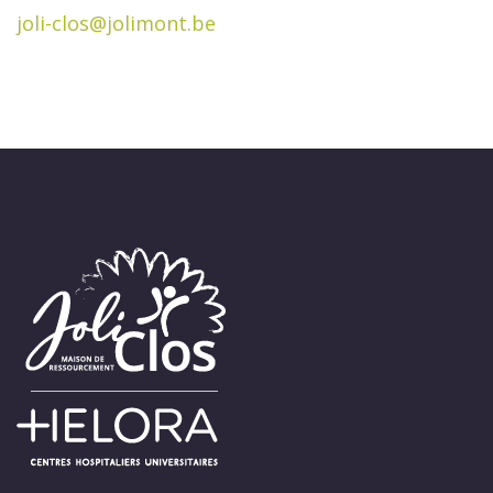
joli-clos@jolimont.be