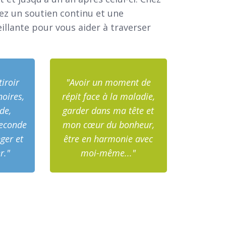
ez un soutien continu et une
llante pour vous aider à traverser
iroir
"Avoir un moment de
oires,
répit face à la maladie,
ide,
garder dans ma tête et
seconde
mon cœur du bonheur,
ger et
être en harmonie avec
r."
moi-même..."