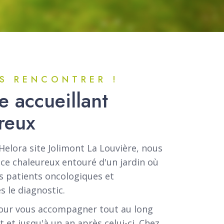
S RENCONTRER !
 accueillant
reux
Helora site Jolimont La Louvière, nous
ce chaleureux entouré d'un jardin où
es patients oncologiques et
 le diagnostic.
ur vous accompagner tout au long
 et jusqu'à un an après celui-ci. Chez